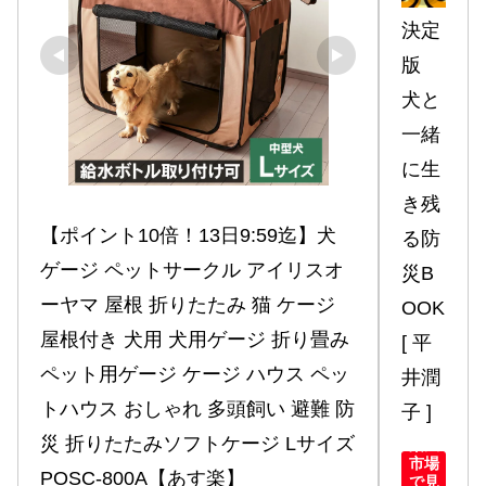
決定
版　
犬と
一緒
に生
き残
【ポイント10倍！13日9:59迄】犬 
る防
ゲージ ペットサークル アイリスオ
災B
ーヤマ 屋根 折りたたみ 猫 ケージ 
OOK 
屋根付き 犬用 犬用ゲージ 折り畳み 
[ 平
ペット用ゲージ ケージ ハウス ペッ
井潤
トハウス おしゃれ 多頭飼い 避難 防
子 ]
災 折りたたみソフトケージ Lサイズ 
楽天
市場
POSC-800A【あす楽】
で見