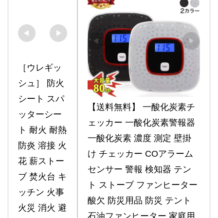
［ウレギッ
シュ］ 防火
シート スパ
【送料無料】 一酸化炭素チ
ッターシー
ェッカー 一酸化炭素警報器 
ト 耐火 耐熱 
一酸化炭素 濃度 測定 壁掛
防炎 溶接 火
け チェッカー COアラーム 
花 薪ストー
センサー 警報 検知器 テン
ブ 焚火台 キ
ト ストーブ ファンヒーター 
ッチン 火事 
酸欠 防災用品 防災 テント 
火災 消火 避
石油ファンヒーター 家庭用 