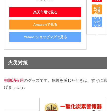
Ama
る
zon
Yah
で見
楽天市場で見る
oo!
る
ショ
ッピ
Amazonで見る
ング
で見
る
Yahoo!ショッピングで見る
火災対策
初期消火用
のグッズです。危険を感じたときは、すぐに逃
げましょう。