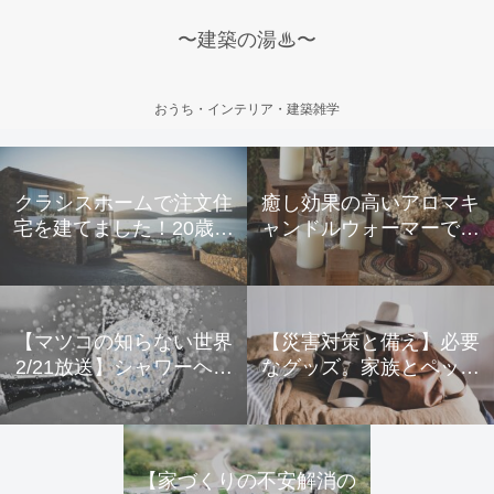
〜建築の湯♨〜
おうち・インテリア・建築雑学
クラシスホームで注文住
癒し効果の高いアロマキ
宅を建てました！20歳夫
ャンドルウォーマーで寒
婦のリアルな声
い冬を乗り越えよう
【マツコの知らない世界
【災害対策と備え】必要
2/21放送】シャワーヘッ
なグッズ。家族とペット
ドの世界
のためにできること。
【家づくりの不安解消の