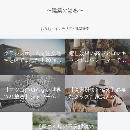
〜建築の湯♨〜
おうち・インテリア・建築雑学
クラシスホームで注文住
癒し効果の高いアロマキ
宅を建てました！20歳夫
ャンドルウォーマーで寒
婦のリアルな声
い冬を乗り越えよう
【マツコの知らない世界
【災害対策と備え】必要
2/21放送】シャワーヘッ
なグッズ。家族とペット
ドの世界
のためにできること。
【家づくりの不安解消の