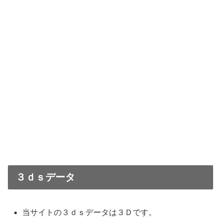
３ｄｓデータ
当サイトの３ｄｓデータは３Ｄです。