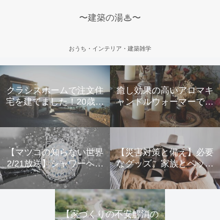
〜建築の湯♨〜
おうち・インテリア・建築雑学
クラシスホームで注文住
癒し効果の高いアロマキ
宅を建てました！20歳夫
ャンドルウォーマーで寒
婦のリアルな声
い冬を乗り越えよう
【マツコの知らない世界
【災害対策と備え】必要
2/21放送】シャワーヘッ
なグッズ。家族とペット
ドの世界
のためにできること。
【家づくりの不安解消の