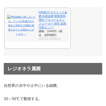
HAMILO セラミック金
網 石綿金網 実験用具
理科 アルコールラン
プ ビーカー 研究 加熱
(5枚セット)
価格：2449円（税
込、送料無料)
(2022/11/25時点)
レジオネラ属菌
自然界の水中や土中にいる細菌。
20～50℃で繁殖する。