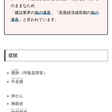
のままなため
「建設業界の
負の遺産
」「高度経済成長期の
負の
遺産
」と言われています。
症状
じんぱい
塵肺
（呼吸器障害）
ちゅうひしゅ
中皮腫
肺がん
胸膜炎
きょうまくひこう