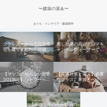
〜建築の湯♨〜
おうち・インテリア・建築雑学
クラシスホームで注文住
癒し効果の高いアロマキ
宅を建てました！20歳夫
ャンドルウォーマーで寒
婦のリアルな声
い冬を乗り越えよう
【マツコの知らない世界
【災害対策と備え】必要
2/21放送】シャワーヘッ
なグッズ。家族とペット
ドの世界
のためにできること。
【家づくりの不安解消の