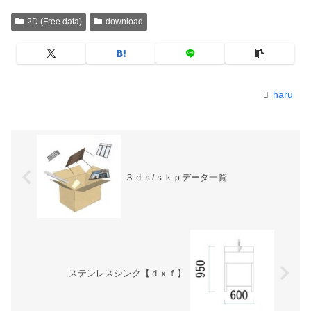
2D (Free data)
download
haru
３ｄｓ/ｓｋｐデータ一覧
ステンレスシンク【ｄｘｆ】